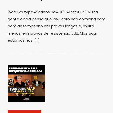
[yotuwp type=”videos” id=”Ki964f22908″ ] Muita
gente ainda pensa que low-carb não combina com
bom desempenho em provas longas e, muito
menos, em provas de resistência 🤦🏻‍♀️. Mas aqui
estamos nós, […]