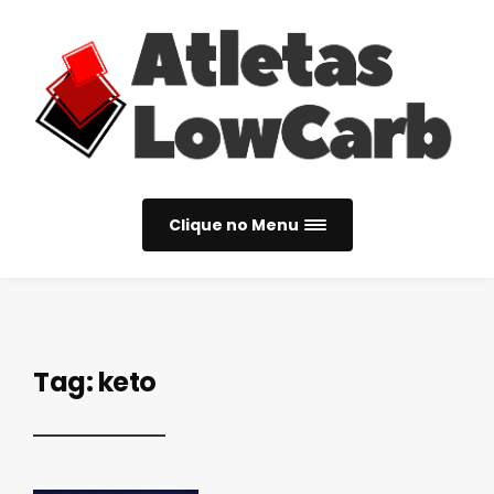
Clique no Menu
Tag:
keto