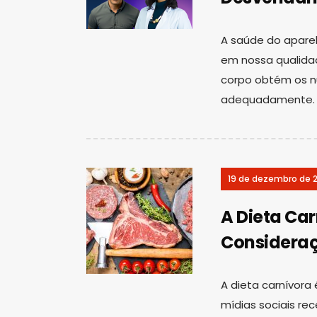
A saúde do apare
em nossa qualidad
corpo obtém os nu
adequadamente.
19 de dezembro de 
A Dieta Car
Consideraç
A dieta carnívor
mídias sociais re