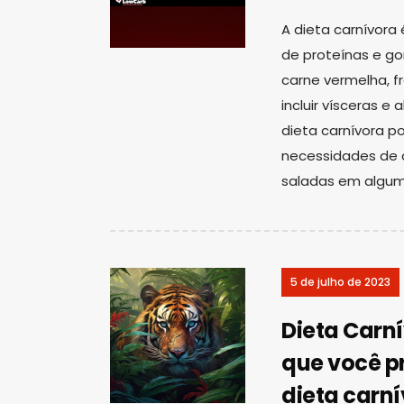
A dieta carnívor
de proteínas e go
carne vermelha, fr
incluir vísceras e
dieta carnívora p
necessidades de 
saladas em algum
5 de julho de 2023
Dieta Carn
que você p
dieta carní