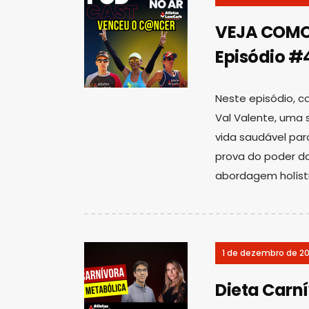
VEJA COMO
Episódio #
Neste episódio, co
Val Valente, uma 
vida saudável par
prova do poder d
abordagem holíst
1 de dezembro de 2
Dieta Carn