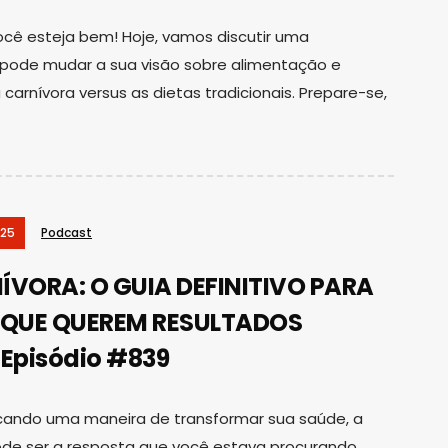
ocê esteja bem! Hoje, vamos discutir uma
ode mudar a sua visão sobre alimentação e
carnívora versus as dietas tradicionais. Prepare-se,
025
Podcast
ÍVORA: O GUIA DEFINITIVO PARA
S QUE QUEREM RESULTADOS
 Episódio #839
cando uma maneira de transformar sua saúde, a
ode ser a resposta que você estava procurando.