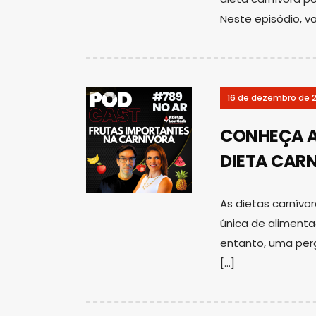
Neste episódio, v
16 de dezembro de 
CONHEÇA A
DIETA CARN
As dietas carnív
única de aliment
entanto, uma per
[…]