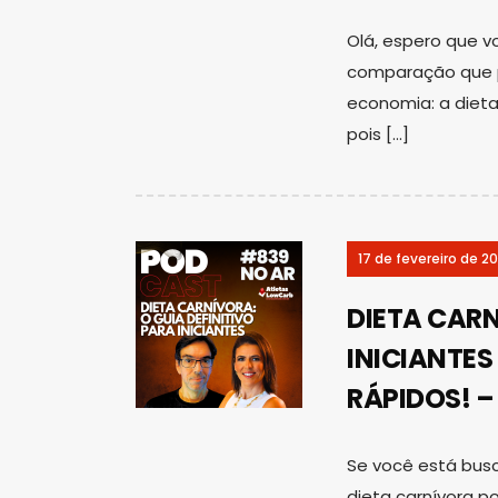
Olá, espero que v
comparação que p
economia: a dieta 
pois […]
17 de fevereiro de 2
DIETA CARN
INICIANTE
RÁPIDOS! –
Se você está bus
dieta carnívora p