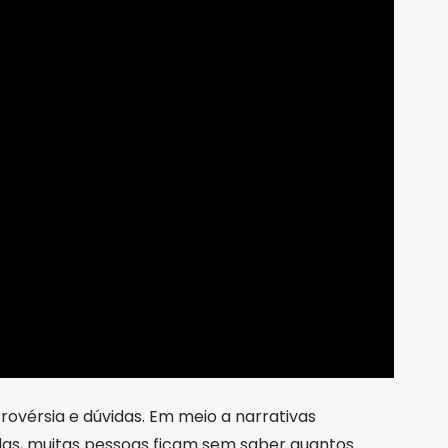
ovérsia e dúvidas. Em meio a narrativas
das, muitas pessoas ficam sem saber quantos