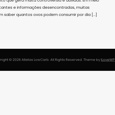
to que gera muita controvérsia e dúvidas. Em meio
litantes e informações desencontradas, muitas
m saber quantos ovos podem consumir por dia […]
right © 2026 Atletas LowCarb. All Rights Reserved.
Theme by
ILoveW