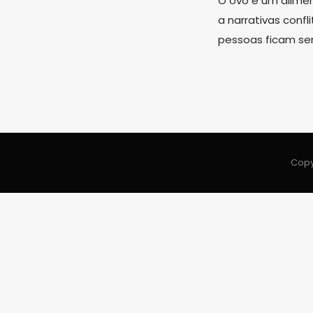
O ovo é um alimen
a narrativas conf
pessoas ficam se
Copy