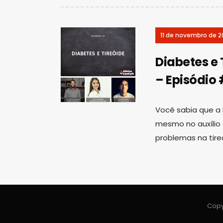
11 de novembro de 2
Diabetes e
– Episódio
Você sabia que a
mesmo no auxílio
problemas na tire
Copy