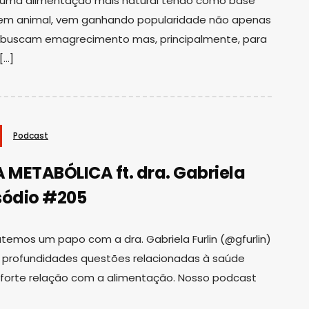
, uma alimentação mais natural tendo como base
gem animal, vem ganhando popularidade não apenas
 buscam emagrecimento mas, principalmente, para
[…]
Podcast
 METABÓLICA ft. dra. Gabriela
isódio #205
temos um papo com a dra. Gabriela Furlin (@gfurlin)
profundidades questões relacionadas à saúde
 forte relação com a alimentação. Nosso podcast