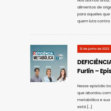
Nos últimos anos
alimentos de ori
para aqueles que
quem luta contra 
13 de junho de 2022
DEFICIÊNCIA
Furlin – Ep
Nesse episódio ba
que abordou com 
metabólica e sua
está […]