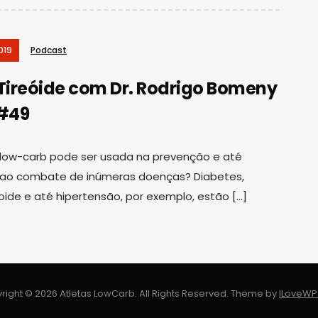
019
Podcast
 Tireóide com Dr. Rodrigo Bomeny
 #49
 low-carb pode ser usada na prevenção e até
 ao combate de inúmeras doenças? Diabetes,
oide e até hipertensão, por exemplo, estão […]
right © 2026 Atletas LowCarb. All Rights Reserved.
Theme by
ILoveW