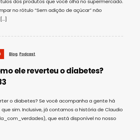
ótulos dos produtos que você olha no supermercado.
mpar no rótulo “Sem adição de açúcar” não
[…]
0
Blog
,
Podcast
mo ele reverteu o diabetes?
83
erter o diabetes? Se você acompanha a gente há
que sim. Inclusive, já contamos a história de Claudio
a_com_verdades), que está disponível no nosso