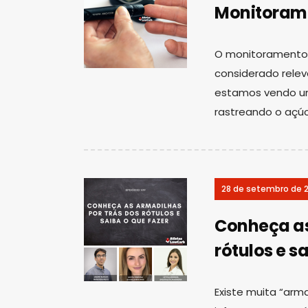
Monitorame
O monitoramento 
considerado relev
estamos vendo um
rastreando o açúc
28 de setembro de 
Conheça as
rótulos e s
Existe muita “ar