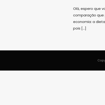
Olá, espero que v
comparação que p
economia: a dieta 
pois […]
Copy