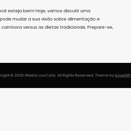
ocê esteja bem! Hoje, vamos discutir uma
ode mudar a sua visão sobre alimentação e
carnívora versus as dietas tradicionais. Prepare-se,
right © 2026 Atletas LowCarb. All Rights Reserved.
Theme by
ILoveW