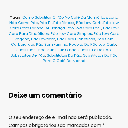
Tags:
Como Substituir O Pão No Café Da Manhã
,
Lowcarb
,
Não Coma Pão
,
Pão Fit
,
Pão Fitness
,
Pão Low Carb
,
Pão Low
Carb Com Farinha De Linhaça
,
Pão Low Carb Facil
,
Pão Low
Carb Para Diabéticos
,
Pão Low Carb Simples
,
Pão Low Carb
Vegano
,
Pão Lowcarb
,
Pão Para Diabéticos
,
Pão Sem
Carboidrato
,
Pão Sem Farinha
,
Receita De Pão Low Carb
,
Substitua O Pão
,
Substituir O Pão
,
Substituto De Pão
,
Substitutos De Pão
,
Substitutos Do Pão
,
Substitutos Do Pão
Para O Café Da Manhã
Deixe um comentário
O seu endereço de e-mail não será publicado.
Campos obrigatórios são marcados com
*