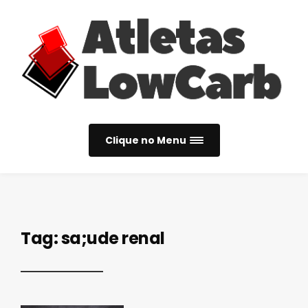
Clique no Menu
Tag:
sa;ude renal