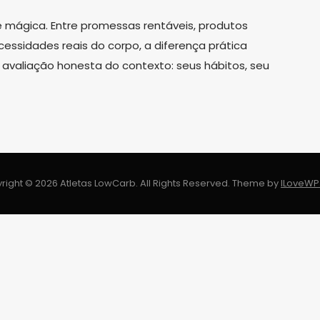
 mágica. Entre promessas rentáveis, produtos
cessidades reais do corpo, a diferença prática
avaliação honesta do contexto: seus hábitos, seu
right © 2026 Atletas LowCarb. All Rights Reserved.
Theme by
ILoveW