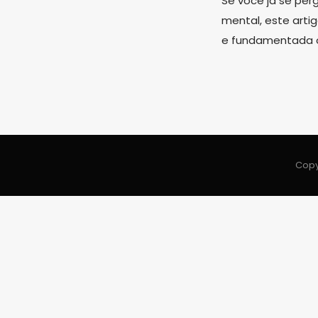
Se você já se per
mental, este arti
e fundamentada o 
Copy