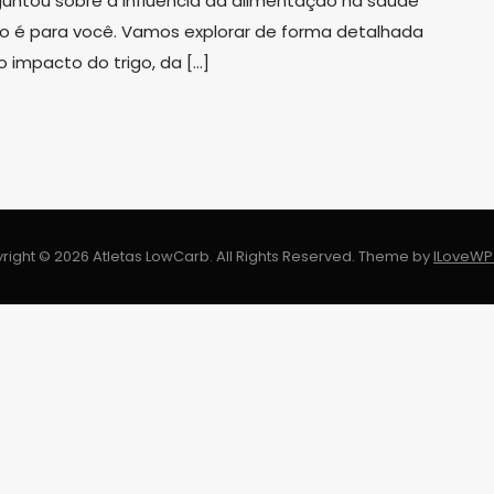
guntou sobre a influência da alimentação na saúde
go é para você. Vamos explorar de forma detalhada
impacto do trigo, da […]
right © 2026 Atletas LowCarb. All Rights Reserved.
Theme by
ILoveW