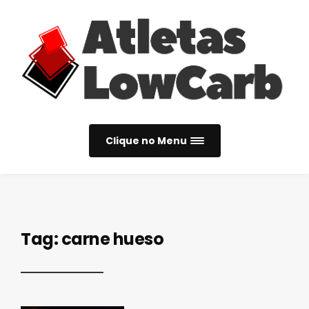
Clique no Menu
Tag:
carne hueso